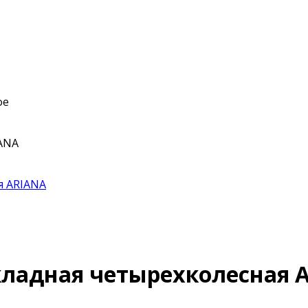
ое
IANA
я ARIANA
Складная четырехколесная 