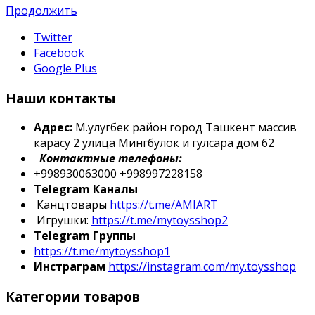
Продолжить
Twitter
Facebook
Google Plus
Наши контакты
Адрес:
М.улугбек район город Ташкент массив
карасу 2 улица Мингбулок и гулсара дом 62
Контактные телефоны:
+998930063000 +998997228158
Telegram Каналы
Канцтовары
https://t.me/AMIART
Игрушки:
https://t.me/mytoysshop2
Telegram Группы
https://t.me/mytoysshop1
Инстраграм
https://instagram.com/my.toysshop
Категории товаров