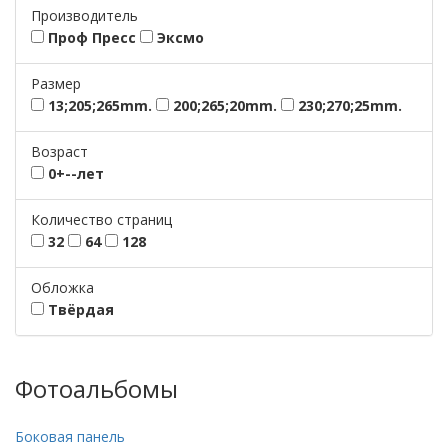
Производитель
Проф Пресс
Эксмо
Размер
13;205;265mm.
200;265;20mm.
230;270;25mm.
Возраст
0+--лет
Количество страниц
32
64
128
Обложка
Твёрдая
Фотоальбомы
Боковая панель