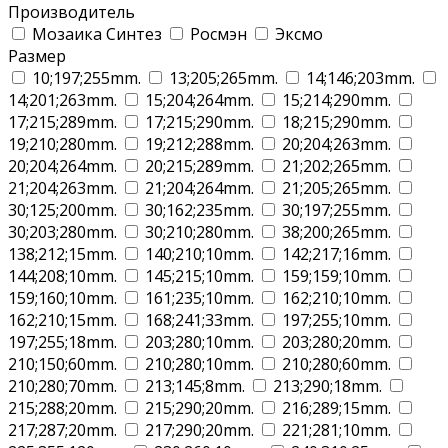
Производитель
Мозаика Синтез
Росмэн
Эксмо
Размер
10;197;255mm.
13;205;265mm.
14;146;203mm.
14;201;263mm.
15;204;264mm.
15;214;290mm.
17;215;289mm.
17;215;290mm.
18;215;290mm.
19;210;280mm.
19;212;288mm.
20;204;263mm.
20;204;264mm.
20;215;289mm.
21;202;265mm.
21;204;263mm.
21;204;264mm.
21;205;265mm.
30;125;200mm.
30;162;235mm.
30;197;255mm.
30;203;280mm.
30;210;280mm.
38;200;265mm.
138;212;15mm.
140;210;10mm.
142;217;16mm.
144;208;10mm.
145;215;10mm.
159;159;10mm.
159;160;10mm.
161;235;10mm.
162;210;10mm.
162;210;15mm.
168;241;33mm.
197;255;10mm.
197;255;18mm.
203;280;10mm.
203;280;20mm.
210;150;60mm.
210;280;10mm.
210;280;60mm.
210;280;70mm.
213;145;8mm.
213;290;18mm.
215;288;20mm.
215;290;20mm.
216;289;15mm.
217;287;20mm.
217;290;20mm.
221;281;10mm.