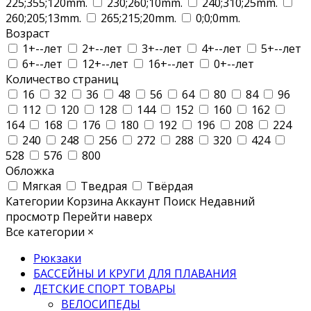
225;355;120mm.
230;260;10mm.
240;310;25mm.
260;205;13mm.
265;215;20mm.
0;0;0mm.
Возраст
1+--лет
2+--лет
3+--лет
4+--лет
5+--лет
6+--лет
12+--лет
16+--лет
0+--лет
Количество страниц
16
32
36
48
56
64
80
84
96
112
120
128
144
152
160
162
164
168
176
180
192
196
208
224
240
248
256
272
288
320
424
528
576
800
Обложка
Мягкая
Тведрая
Твёрдая
Категории
Корзина
Аккаунт
Поиск
Недавний
просмотр
Перейти наверх
Все категории
×
Рюкзаки
БАССЕЙНЫ И КРУГИ ДЛЯ ПЛАВАНИЯ
ДЕТСКИЕ СПОРТ ТОВАРЫ
ВЕЛОСИПЕДЫ