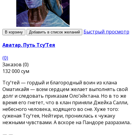
Быстрый просмотр
В корзину
Добавить в список желаний
Аватар. Путь Тсу’Тея
(0)
Заказов (0)
132 000 сум
Тсу’тей — гордый и благородный воин из клана
Оматикайя — всем сердцем желает выполнять свой
долг и следовать приказам Оло’эйктана. Но в то же
время его гнетет, что в клан приняли Джейка Салли,
небесного человека, ходящего во сне. Хуже того:
суженая Тсу’тея, Нейтири, прониклась к чужаку
нежными чувствами. А вскоре на Пандоре разразила..