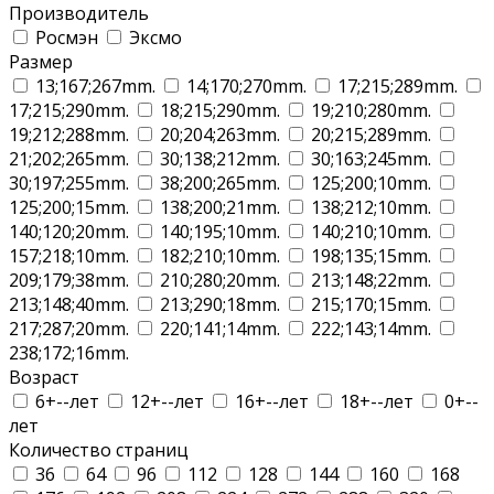
Производитель
Росмэн
Эксмо
Размер
13;167;267mm.
14;170;270mm.
17;215;289mm.
17;215;290mm.
18;215;290mm.
19;210;280mm.
19;212;288mm.
20;204;263mm.
20;215;289mm.
21;202;265mm.
30;138;212mm.
30;163;245mm.
30;197;255mm.
38;200;265mm.
125;200;10mm.
125;200;15mm.
138;200;21mm.
138;212;10mm.
140;120;20mm.
140;195;10mm.
140;210;10mm.
157;218;10mm.
182;210;10mm.
198;135;15mm.
209;179;38mm.
210;280;20mm.
213;148;22mm.
213;148;40mm.
213;290;18mm.
215;170;15mm.
217;287;20mm.
220;141;14mm.
222;143;14mm.
238;172;16mm.
Возраст
6+--лет
12+--лет
16+--лет
18+--лет
0+--
лет
Количество страниц
36
64
96
112
128
144
160
168