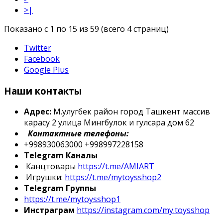
>|
Показано с 1 по 15 из 59 (всего 4 страниц)
Twitter
Facebook
Google Plus
Наши контакты
Адрес:
М.улугбек район город Ташкент массив
карасу 2 улица Мингбулок и гулсара дом 62
Контактные телефоны:
+998930063000 +998997228158
Telegram Каналы
Канцтовары
https://t.me/AMIART
Игрушки:
https://t.me/mytoysshop2
Telegram Группы
https://t.me/mytoysshop1
Инстраграм
https://instagram.com/my.toysshop