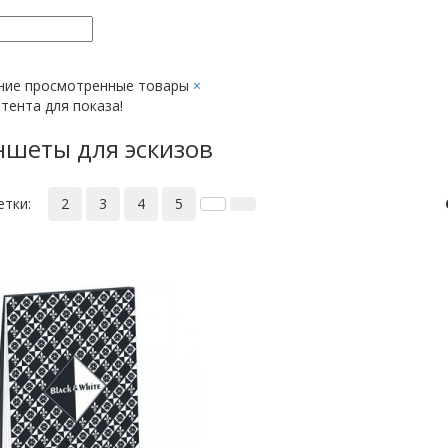
ние просмотренные товары
×
тента для показа!
шеты для эскизов
етки:
2
3
4
5