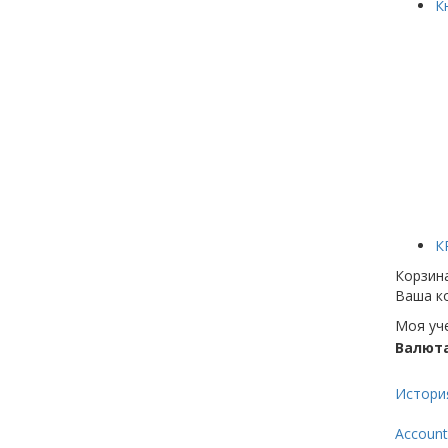
К
К
Корзин
Ваша ко
Моя уч
Валют
Истори
Account