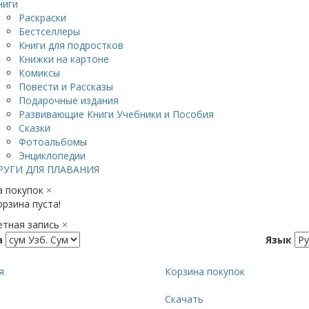
ниги
Раскраски
Бестселлеры
Книги для подростков
Книжки на картоне
Комиксы
Повести и Рассказы
Подарочные издания
Развивающие Книги Учебники и Пособия
Сказки
Фотоальбомы
Энциклопедии
РУГИ ДЛЯ ПЛАВАНИЯ
а покупок
×
рзина пуста!
етная запись
×
а
Язык
я
Корзина покупок
Скачать