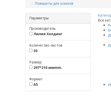
Планшеты для эскизов
Катего
Параметры
Все кат
Р
Производитель
Б
Лилия Холдинг
Д
Д
Количество листов
30
Размер
297*210 ммmm.
Формат
А5
И