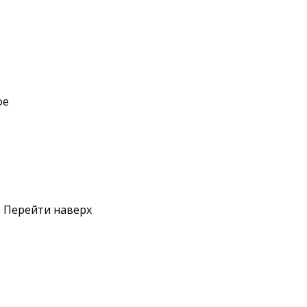
ое
р
Перейти наверх